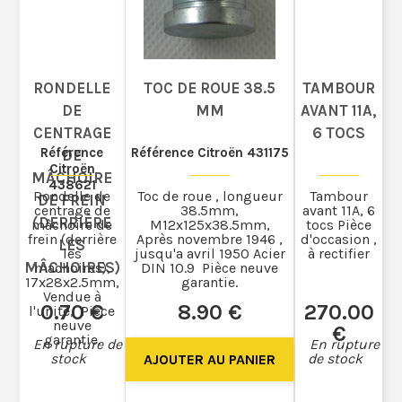
RONDELLE
TOC DE ROUE 38.5
TAMBOUR
DE
MM
AVANT 11A,
CENTRAGE
6 TOCS
Référence
Référence Citroën 431175
DE
Citroën
MÂCHOIRE
438621
Rondelle de
Toc de roue , longueur
Tambour
DE FREIN
centrage de
38.5mm,
avant 11A, 6
(DERRIÈRE
mâchoire de
M12x125x38.5mm,
tocs Pièce
frein (derrière
Après novembre 1946 ,
d'occasion ,
LES
les
jusqu'a avril 1950 Acier
à rectifier
MÂCHOIRES)
machoires),
DIN 10.9 Pièce neuve
17x28x2.5mm,
garantie.
Vendue à
0
.70
€
8
.90
€
270
.00
l'unité, Pièce
neuve
€
garantie.
En rupture de
En rupture
stock
de stock