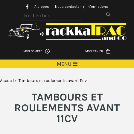
A propos
Nous contacter
Informations
MON COMPTE
MON PANIER
MENU
Accueil
Tambours et roulements avant 11cv
TAMBOURS ET
ROULEMENTS AVANT
11CV