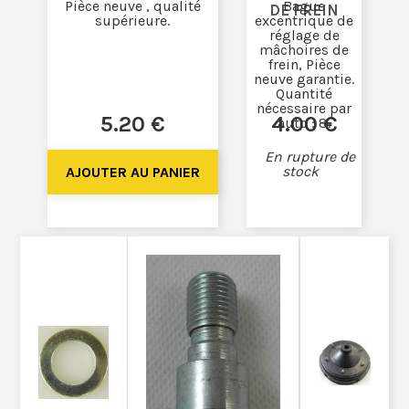
Pièce neuve , qualité
Bague
DE FREIN
supérieure.
excentrique de
réglage de
mâchoires de
frein, Pièce
neuve garantie.
Quantité
nécessaire par
5
.20
€
4
.00
€
auto : 8.
En rupture de
stock