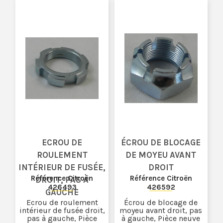
ECROU DE
ÉCROU DE BLOCAGE
ROULEMENT
DE MOYEU AVANT
INTÉRIEUR DE FUSÉE,
DROIT
Référence Citroën
Référence Citroën
DROIT, PAS À
426493
426592
GAUCHE
Ecrou de roulement
Écrou de blocage de
intérieur de fusée droit,
moyeu avant droit, pas
pas à gauche, Pièce
à gauche, Pièce neuve