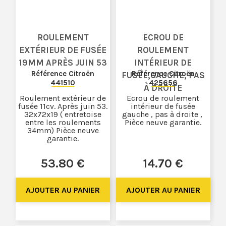
ROULEMENT
ECROU DE
EXTÉRIEUR DE FUSÉE
ROULEMENT
19MM APRÈS JUIN 53
INTÉRIEUR DE
Référence Citroën
Référence Citroën
FUSÉE,GAUCHE, PAS
441510
425656
À DROITE
Roulement extérieur de
Ecrou de roulement
fusée 11cv. Après juin 53.
intérieur de fusée
32x72x19 ( entretoise
gauche , pas à droite ,
entre les roulements
Pièce neuve garantie.
34mm) Pièce neuve
garantie.
53
.80
€
14
.70
€