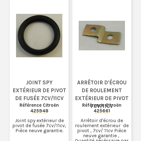
JOINT SPY
ARRÊTOIR D'ÉCROU
EXTÉRIEUR DE PIVOT
DE ROULEMENT
DE FUSÉE 7CV/11CV
EXTÉRIEUR DE PIVOT
Référence Citroën
Référence Citroën
7CV/11CV
425948
425661
Joint spy extérieur de
Arrêtoir d'écrou de
pivot de fusée 7cv/11cv,
roulement extérieur de
Pièce neuve garantie.
pivot , 7cv/ 11cv Pièce
neuve garantie ,
Quantité nécéssaire par