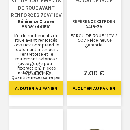
KIT DE ROULEMENTS
ECROU DE ROUE
DE ROUE AVANT
RENFORCÉS 7CV/11CV
Référence Citroën
RÉFÉRENCE CITROËN
88091/441510
A416-7A
Kit de roulements de
ECROU DE ROUE 11CV /
roue avant renforcés
15CV Pièce neuve
7cv/11cv Comprend le
garantie
roulement interieur ,
l'entretoise et le
roulement exterieur
(avec gorge pour
l'extraction) Pièces
165
.00
€
7
.00
€
neuves garantie ,
Quantité nécessaire par
auto : 2 kits