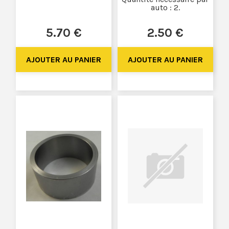
auto : 2.
5
.70
€
2
.50
€