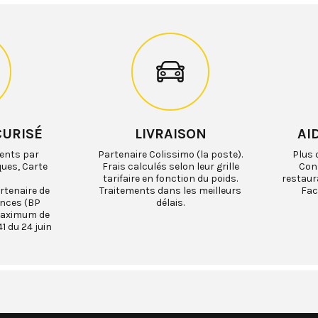
CURISÉ
LIVRAISON
AI
ents par
Partenaire Colissimo (la poste).
Plus 
ques, Carte
Frais calculés selon leur grille
Cons
tarifaire en fonction du poids.
restaur
rtenaire de
Traitements dans les meilleurs
Fac
ances (BP
délais.
maximum de
1 du 24 juin