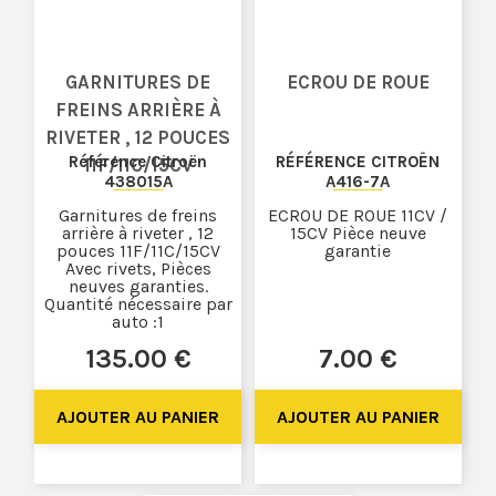
GARNITURES DE
ECROU DE ROUE
FREINS ARRIÈRE À
RIVETER , 12 POUCES
Référence Citroën
RÉFÉRENCE CITROËN
11F/11C/15CV
438015A
A416-7A
Garnitures de freins
ECROU DE ROUE 11CV /
arrière à riveter , 12
15CV Pièce neuve
pouces 11F/11C/15CV
garantie
Avec rivets, Pièces
neuves garanties.
Quantité nécessaire par
auto :1
135
.00
€
7
.00
€