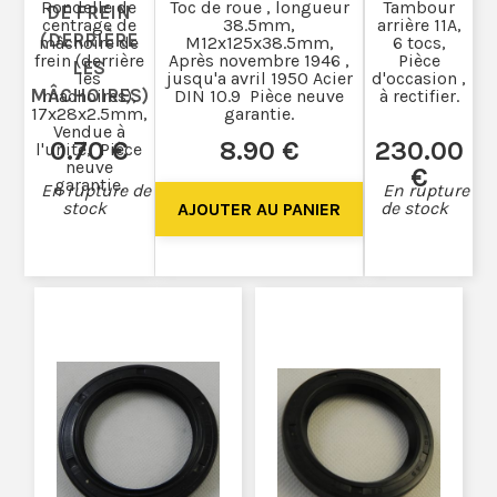
Rondelle de
Toc de roue , longueur
Tambour
DE FREIN
centrage de
38.5mm,
arrière 11A,
(DERRIÈRE
mâchoire de
M12x125x38.5mm,
6 tocs,
frein (derrière
Après novembre 1946 ,
Pièce
LES
les
jusqu'a avril 1950 Acier
d'occasion ,
MÂCHOIRES)
machoires),
DIN 10.9 Pièce neuve
à rectifier.
17x28x2.5mm,
garantie.
Vendue à
0
.70
€
8
.90
€
230
.00
l'unité, Pièce
neuve
€
garantie.
En rupture de
En rupture
stock
de stock