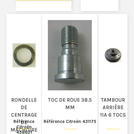
RONDELLE
TOC DE ROUE 38.5
TAMBOUR
DE
MM
ARRIÈRE
CENTRAGE
11A 6 TOCS
Référence
Référence Citroën 431175
DE
Citroën
MÂCHOIRE
438621