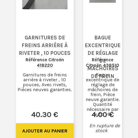
GARNITURES DE
BAGUE
FREINS ARRIÈRE À
EXCENTRIQUE
RIVETER , 10 POUCES
DE RÉGLAGE
Référence Citroën
Référence
DE
418220
Citroën 438510
MÂCHOIRES
Garnitures de freins
Bague
DE FREIN
arrière à riveter , 10
excentrique de
pouces, Avec rivets,
réglage de
Pièces neuves garanties.
mâchoires de
frein, Pièce
neuve garantie.
Quantité
nécessaire par
40
.30
€
4
.00
€
auto : 8.
En rupture de
stock