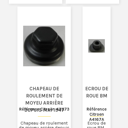
CHAPEAU DE
ECROU DE
ROULEMENT DE
ROUE BM
MOYEU ARRIÈRE
Référence Citroën 431173
Référence
DEPUIS MAI 1947
Citroen
A4167A
Chapeau de roulement
Ecrou de
de moyeu arrière depuis
roue BM ,