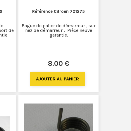
52
Référence Citroën 701275
de
Bague de palier de démarreur , sur
port de
nez de démarreur , Pièce neuve
tie .
garantie.
8
.00
€