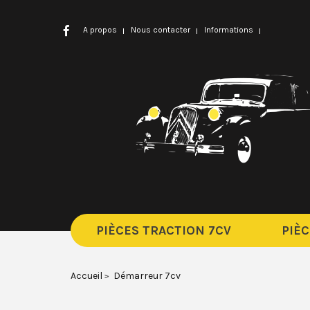
A propos
Nous contacter
Informations
PIÈCES TRACTION 7CV
PIÈC
Accueil
Démarreur 7cv