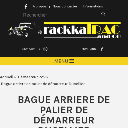
A propos
Nous contacter
Informations
MON COMPTE
MON PANIER
MENU
Accueil
Démarreur 7cv
Bague arriere de palier de démarreur Ducellier
BAGUE ARRIERE DE
PALIER DE
DÉMARREUR