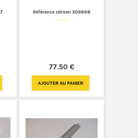
07
Référence citroen 309698
77
.50
€