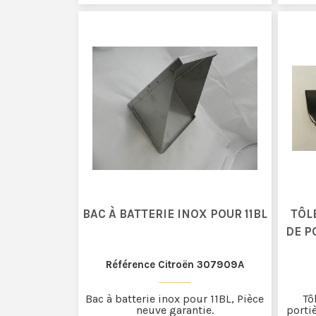
BAC À BATTERIE INOX POUR 11BL
TÔL
DE P
Référence Citroën 307909A
Bac à batterie inox pour 11BL, Pièce
Tô
neuve garantie.
portiè