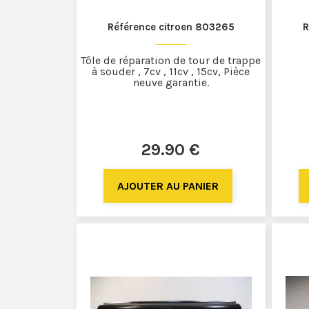
Référence citroen 803265
R
Tôle de réparation de tour de trappe
à souder , 7cv , 11cv , 15cv, Pièce
neuve garantie.
29
.90
€