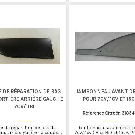
E DE RÉPARATION DE BAS
JAMBONNEAU AVANT D
ORTIÈRE ARRIÈRE GAUCHE
POUR 7CV,11CV ET 15
7CV/11BL
Référence Citroën 3183
le de réparation de bas de
Jambonneau avant droit 
re, arrière gauche, à souder ,
7cv,11cv ( B et BL) et 15cv, P