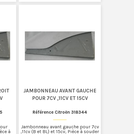
ROIT
JAMBONNEAU AVANT GAUCHE
CV
POUR 7CV ,11CV ET 15CV
45
Référence Citroën 318344
pour
Jambonneau avant gauche pour 7cv
ièce à
,11cv (B et BL) et 15cv, Pièce à souder