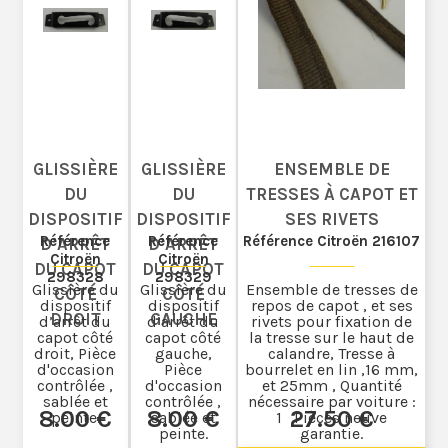
GLISSIÈRE
GLISSIÈRE
ENSEMBLE DE
DU
DU
TRESSES À CAPOT ET
DISPOSITIF
DISPOSITIF
SES RIVETS
Référence
Référence
Référence Citroën 216107
D’ARRÊT
D’ARRÊT
Citroën
Citroën
DU CAPOT
DU CAPOT
298328
298329
Glissière du
Glissière du
Ensemble de tresses de
CÔTÉ
CÔTÉ
dispositif
dispositif
repos de capot , et ses
DROIT
GAUCHE
d’arrêt du
d’arrêt du
rivets pour fixation de
capot côté
capot côté
la tresse sur le haut de
droit, Pièce
gauche,
calandre, Tresse à
d'occasion
Pièce
bourrelet en lin ,16 mm,
contrôlée ,
d'occasion
et 25mm , Quantité
sablée et
contrôlée ,
nécessaire par voiture :
8
.00
€
8
.00
€
27
.50
€
peinte.
sablée et
1 Pièces neuve
peinte.
garantie.