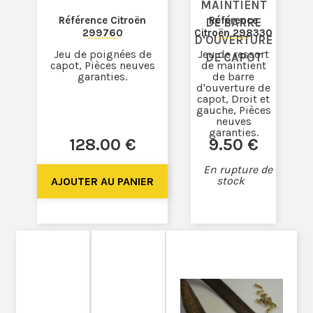
MAINTIENT
Référence Citroën
Référence
DE BARRE
299760
Citroën 298330
D'OUVERTURE
Jeu de poignées de
Jeu de ressort
DE CAPOT
capot, Pièces neuves
de maintient
garanties.
de barre
d'ouverture de
capot, Droit et
gauche, Pièces
neuves
garanties.
128
.00
€
9
.50
€
En rupture de
stock