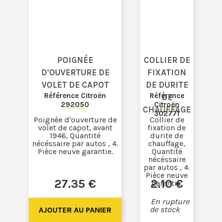
POIGNÉE
COLLIER DE
D'OUVERTURE DE
FIXATION
VOLET DE CAPOT
DE DURITE
Référence Citroën
Référence
DE
292050
Citroën
CHAUFFAGE
302771
Poignée d'ouverture de
Collier de
volet de capot, avant
fixation de
1946, Quantité
durite de
nécéssaire par autos , 4.
chauffage,
Pièce neuve garantie.
Quantité
nécéssaire
par autos , 4.
Pièce neuve
27
.35
€
2
.10
€
garantie.
En rupture
de stock