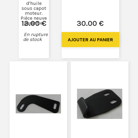
d'huile
sous capot
moteur.
Pièce neuve
13
.00
€
30
.00
€
garantie.
En rupture
de stock