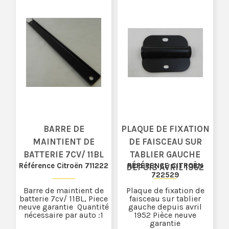
BARRE DE
PLAQUE DE FIXATION
MAINTIENT DE
DE FAISCEAU SUR
BATTERIE 7CV/ 11BL
TABLIER GAUCHE
Référence Citroën 711222
RÉFÉRENCE CITROËN
DEPUIS AVRIL 1952
722529
Barre de maintient de
Plaque de fixation de
batterie 7cv/ 11BL, Piece
faisceau sur tablier
neuve garantie Quantité
gauche depuis avril
nécessaire par auto :1
1952 Pièce neuve
garantie