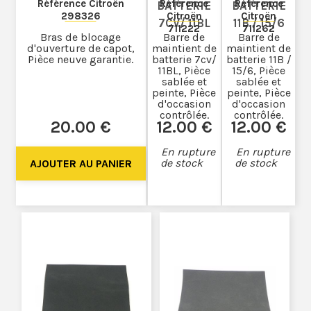
Référence Citroën
Référence
Référence
BATTERIE
BATTERIE
298326
Citroën
Citroën
7CV/ 11BL
11B / 15/6
711222
711262
Bras de blocage
Barre de
Barre de
d'ouverture de capot,
maintient de
maintient de
Pièce neuve garantie.
batterie 7cv/
batterie 11B /
11BL, Pièce
15/6, Pièce
sablée et
sablée et
peinte, Pièce
peinte, Pièce
d'occasion
d'occasion
contrôlée.
contrôlée.
20
.00
€
12
.00
€
12
.00
€
En rupture
En rupture
de stock
de stock