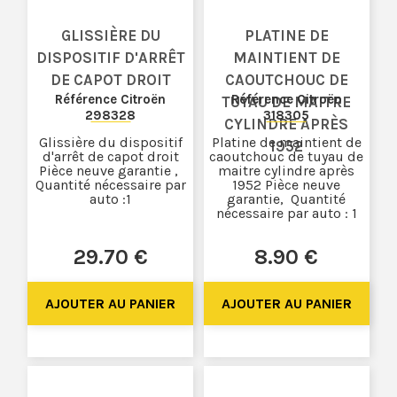
GLISSIÈRE DU
PLATINE DE
DISPOSITIF D'ARRÊT
MAINTIENT DE
DE CAPOT DROIT
CAOUTCHOUC DE
Référence Citroën
Référence Citroën
TUYAU DE MAITRE
298328
318305
CYLINDRE APRÈS
Glissière du dispositif
Platine de maintient de
1952
d'arrêt de capot droit
caoutchouc de tuyau de
Pièce neuve garantie ,
maitre cylindre après
Quantité nécessaire par
1952 Pièce neuve
auto :1
garantie, Quantité
nécessaire par auto : 1
29
.70
€
8
.90
€