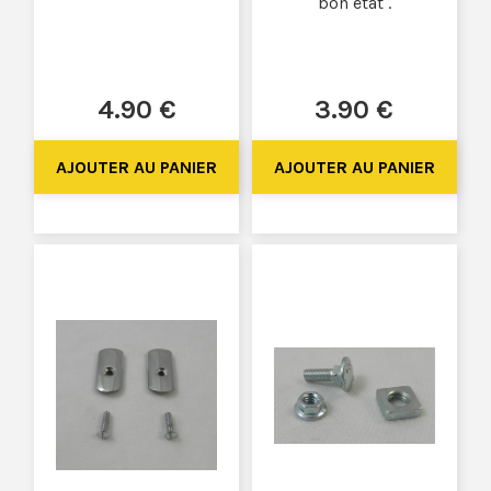
bon état .
4
.90
€
3
.90
€