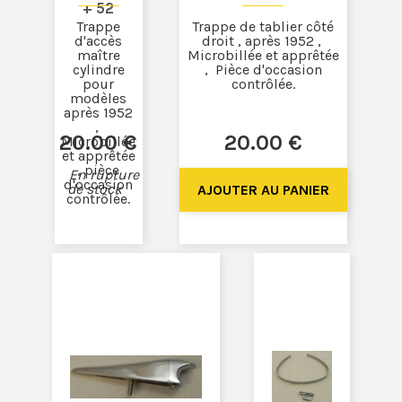
+ 52
Trappe
Trappe de tablier côté
d'accès
droit , après 1952 ,
maître
Microbillée et apprêtée
cylindre
, Pièce d'occasion
pour
contrôlée.
modèles
après 1952
,
20
.00
€
20
.00
€
Microbillée
et apprêtée
, pièce
En rupture
d'occasion
de stock
contrôlée.