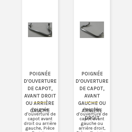
POIGNÉE
POIGNÉE
D'OUVERTURE
D'OUVERTURE
DE CAPOT,
DE CAPOT,
AVANT DROIT
AVANT
OU ARRIÈRE
GAUCHE OU
Poignée
Poignée
GAUCHE
ARRIÈRE
d'ouverture de
d'ouverture de
DROIT
capot avant
capot avant
droit ou arrière
gauche ou
gauche, Pièce
arrière droit,