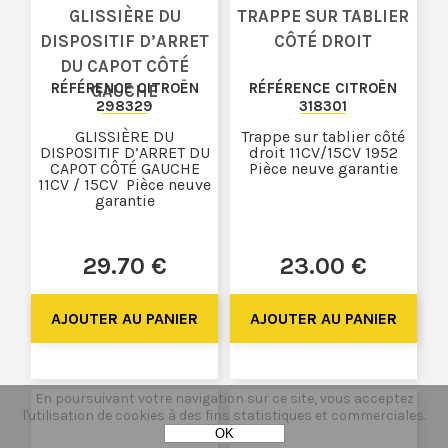
GLISSIÈRE DU
TRAPPE SUR TABLIER
DISPOSITIF D’ARRET
CÔTÉ DROIT
DU CAPOT CÔTÉ
RÉFÉRENCE CITROËN
RÉFÉRENCE CITROËN
GAUCHE
298329
318301
GLISSIÈRE DU
Trappe sur tablier côté
DISPOSITIF D’ARRET DU
droit 11CV/15CV 1952
CAPOT CÔTÉ GAUCHE
Pièce neuve garantie
11CV / 15CV Pièce neuve
garantie
29
.70
€
23
.00
€
En poursuivant votre navigation sur ce site, vous acceptez
l'utilisation de cookies à des fins statistiques et commerciales.
OK