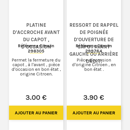
PLATINE
RESSORT DE RAPPEL
D'ACCROCHE AVANT
DE POIGNÉE
DU CAPOT ,
D'OUVERTURE DE
Référence Citroën
Référence Citroën
D'OCCASION
CAPOT AVANT
298305
299764
GAUCHE OU ARRIÈRE
Permet la fermeture du
Pièce d'occasion
DROIT.
capot , à l'avant , pièce
d'origine Citroen , en
d'occasion en bon état ,
bon état .
origine Citroen.
3
.00
€
3
.90
€