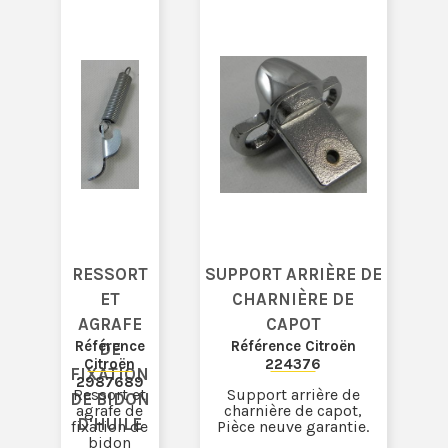
RESSORT
SUPPORT ARRIÈRE DE
ET
CHARNIÈRE DE
AGRAFE
CAPOT
Référence
Référence Citroën
DE
Citroën
224376
FIXATION
2987689
Ressort et
Support arrière de
DE BIDON
agrafe de
charnière de capot,
D'HUILE
fixation de
Pièce neuve garantie.
bidon