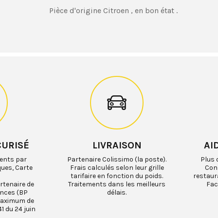
Pièce d'origine Citroen , en bon état .
CURISÉ
LIVRAISON
AI
ents par
Partenaire Colissimo (la poste).
Plus 
ques, Carte
Frais calculés selon leur grille
Cons
tarifaire en fonction du poids.
restaur
rtenaire de
Traitements dans les meilleurs
Fac
ances (BP
délais.
maximum de
1 du 24 juin