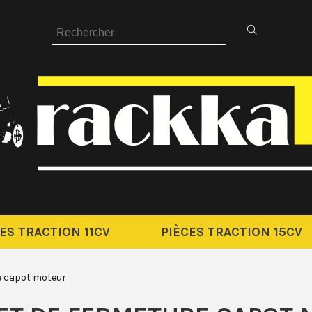
ES TRACTION 11CV
PIÈCES TRACTION 15CV
e capot moteur