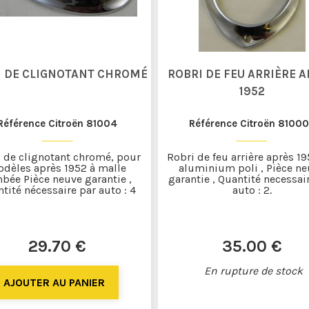
I DE CLIGNOTANT CHROMÉ
ROBRI DE FEU ARRIÈRE 
1952
Référence Citroën 81004
Référence Citroën 8100
 de clignotant chromé, pour
Robri de feu arrière après 19
dèles après 1952 à malle
aluminium poli , Pièce n
bée Pièce neuve garantie ,
garantie , Quantité necessai
tité nécessaire par auto : 4
auto : 2.
29
.70
€
35
.00
€
En rupture de stock