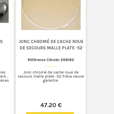
ES
JONC CHROMÉ DE CACHE ROUE
DE SECOURS MALLE PLATE -52
Référence Citroën 298182
ères
Jonc chromé de cache roue de
ière ,
secours malle plate -52 Pièce neuve
Pièces
garantie
47
.20
€