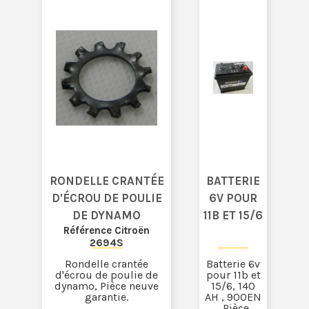
RONDELLE CRANTÉE
BATTERIE
D'ÉCROU DE POULIE
6V POUR
DE DYNAMO
11B ET 15/6
Référence Citroën
2694S
Rondelle crantée
Batterie 6v
d'écrou de poulie de
pour 11b et
dynamo, Pièce neuve
15/6, 140
garantie.
AH , 900EN
, Pièce