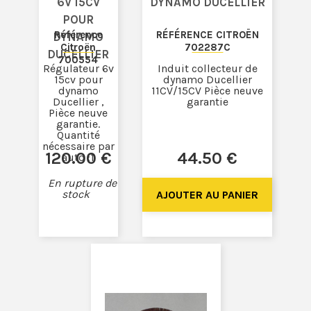
6V 15CV
DYNAMO DUCELLIER
POUR
Référence
RÉFÉRENCE CITROËN
DYNAMO
Citroën
702287C
DUCELLIER
700554
Régulateur 6v
Induit collecteur de
15cv pour
dynamo Ducellier
dynamo
11CV/15CV Pièce neuve
Ducellier ,
garantie
Pièce neuve
garantie.
Quantité
nécessaire par
120
.00
€
44
.50
€
auto :1
En rupture de
stock