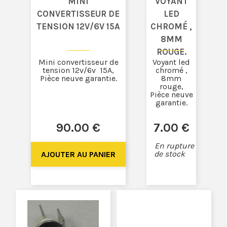
MINI
VOYANT
CONVERTISSEUR DE
LED
TENSION 12V/6V 15A
CHROMÉ ,
8MM
ROUGE.
Mini convertisseur de
Voyant led
tension 12v/6v 15A,
chromé ,
Pièce neuve garantie.
8mm
rouge,
Pièce neuve
garantie.
90
.00
€
7
.00
€
En rupture
de stock