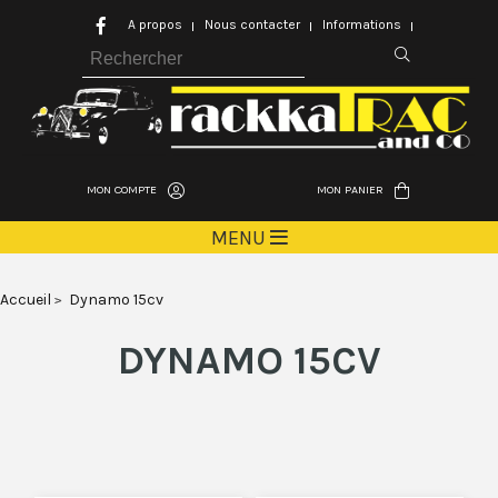
A propos
Nous contacter
Informations
MON COMPTE
MON PANIER
MENU
Accueil
Dynamo 15cv
DYNAMO 15CV