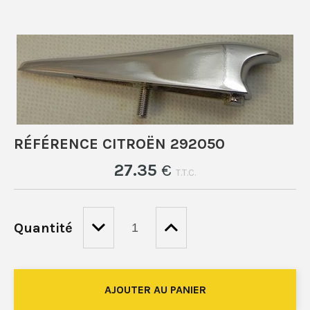
RÉFÉRENCE CITROËN 292050
27
.35
€
T.T.C.
Quantité