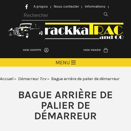
A propos
Nous contacter
Informations
MON COMPTE
MON PANIER
MENU
Accueil
Démarreur 7cv
Bague arrière de palier de démarreur
BAGUE ARRIÈRE DE
PALIER DE
DÉMARREUR