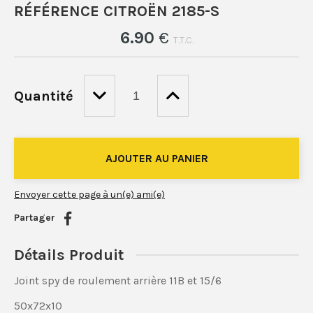
RÉFÉRENCE CITROËN 2185-S
6
.90
€
T.T.C.
Quantité
Envoyer cette page à un(e) ami(e)
Partager
Détails Produit
Joint spy de roulement arrière 11B et 15/6
50x72x10