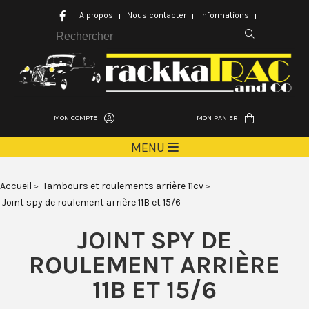
A propos
Nous contacter
Informations
MON COMPTE
MON PANIER
MENU
Accueil
Tambours et roulements arrière 11cv
Joint spy de roulement arrière 11B et 15/6
JOINT SPY DE
ROULEMENT ARRIÈRE
11B ET 15/6