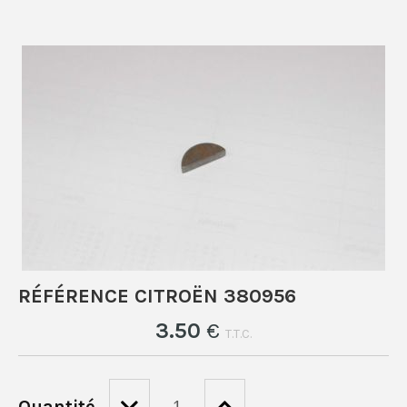
RÉFÉRENCE CITROËN 380956
3
.50
€
T.T.C.
Quantité