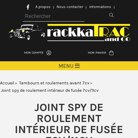
A propos
Nous contacter
Informations
MON COMPTE
MON PANIER
MENU
Accueil
Tambours et roulements avant 7cv
Joint spy de roulement intérieur de fusée 7cv/11cv
JOINT SPY DE
ROULEMENT
INTÉRIEUR DE FUSÉE