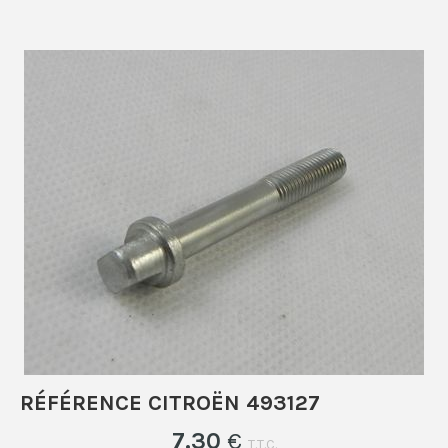
RÉFÉRENCE CITROËN 493127
7
.30
€
T.T.C.