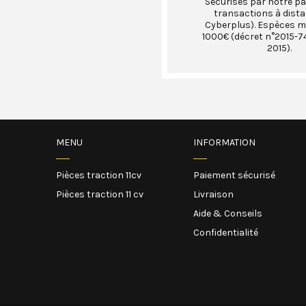
Sécurisés par notre pa
transactions à dist
Cyberplus). Espèces 
1000€ (décret n°2015-74
2015).
MENU
INFORMATION
Pièces traction 11cv
Paiement sécurisé
Pièces traction 11 cv
Livraison
Aide & Conseils
Confidentialité