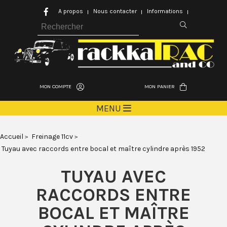
A propos
Nous contacter
Informations
MON COMPTE
MON PANIER
MENU
Accueil
Freinage 11cv
Tuyau avec raccords entre bocal et maître cylindre après 1952
TUYAU AVEC
RACCORDS ENTRE
BOCAL ET MAÎTRE