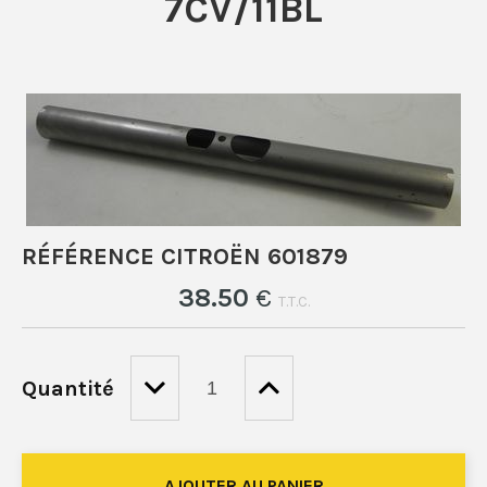
7CV/11BL
RÉFÉRENCE CITROËN 601879
38
.50
€
T.T.C.
Quantité