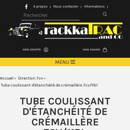
A propos
Nous contacter
Informations
MON COMPTE
MON PANIER
MENU
Accueil
Direction 7cv
Tube coulissant d'étanchéité de crémaillère 7cv/11bl
TUBE COULISSANT
D'ÉTANCHÉITÉ DE
CRÉMAILLÈRE