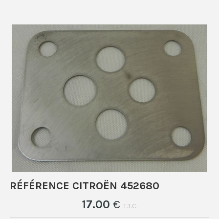
RÉFÉRENCE CITROËN 452680
17
.00
€
T.T.C.