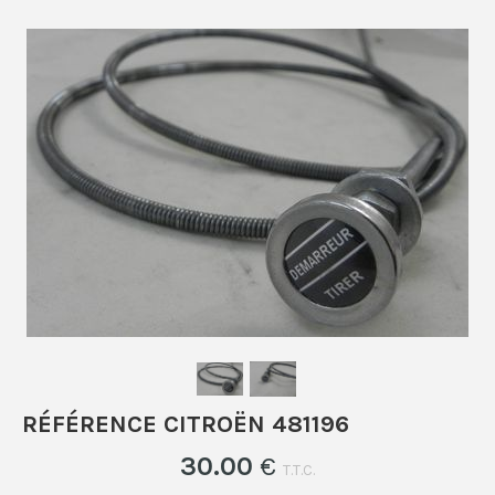
RÉFÉRENCE CITROËN 481196
30
.00
€
T.T.C.