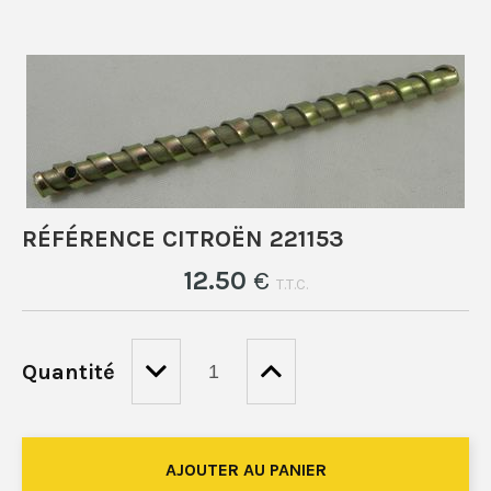
RÉFÉRENCE CITROËN 221153
12
.50
€
T.T.C.
Quantité