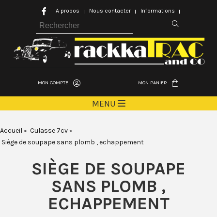
A propos
Nous contacter
Informations
MON COMPTE
MON PANIER
MENU
Accueil
Culasse 7cv
Siège de soupape sans plomb , echappement
SIÈGE DE SOUPAPE
SANS PLOMB ,
ECHAPPEMENT