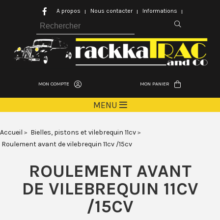
A propos
Nous contacter
Informations
MON COMPTE
MON PANIER
MENU
Accueil
Bielles, pistons et vilebrequin 11cv
Roulement avant de vilebrequin 11cv /15cv
ROULEMENT AVANT
DE VILEBREQUIN 11CV
/15CV