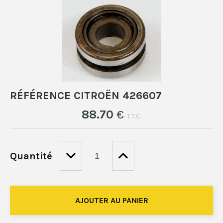
RÉFÉRENCE CITROËN 426607
88
.70
€
T.T.C.
Quantité