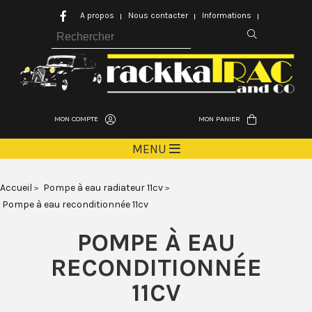
A propos
Nous contacter
Informations
MON COMPTE
MON PANIER
MENU
Accueil
Pompe à eau radiateur 11cv
Pompe à eau reconditionnée 11cv
POMPE À EAU
RECONDITIONNÉE
11CV