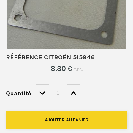
RÉFÉRENCE CITROËN 515846
8
.30
€
T.T.C.
Quantité