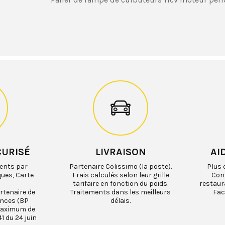
CURISÉ
LIVRAISON
AI
ents par
Partenaire Colissimo (la poste).
Plus 
ques, Carte
Frais calculés selon leur grille
Cons
tarifaire en fonction du poids.
restaur
rtenaire de
Traitements dans les meilleurs
Fac
ances (BP
délais.
maximum de
1 du 24 juin