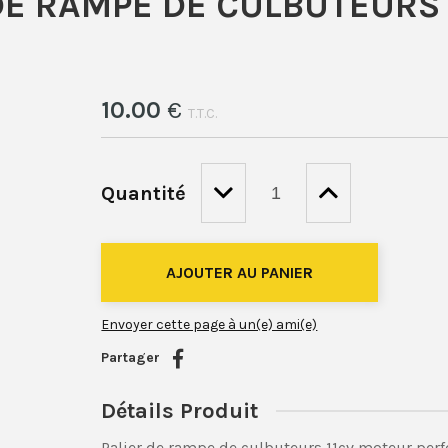
DE RAMPE DE CULBUTEURS 
10
.00
€
T.T.C.
Quantité
Envoyer cette page à un(e) ami(e)
Partager
Détails Produit
Palier de rampe de culbuteurs 11cv moteur perfo