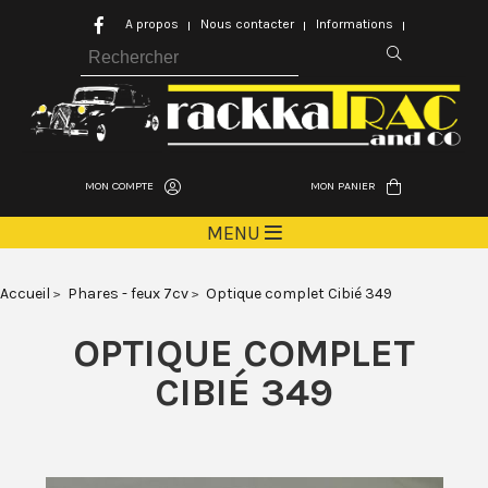
A propos
Nous contacter
Informations
MON COMPTE
MON PANIER
MENU
Accueil
Phares - feux 7cv
Optique complet Cibié 349
OPTIQUE COMPLET
CIBIÉ 349