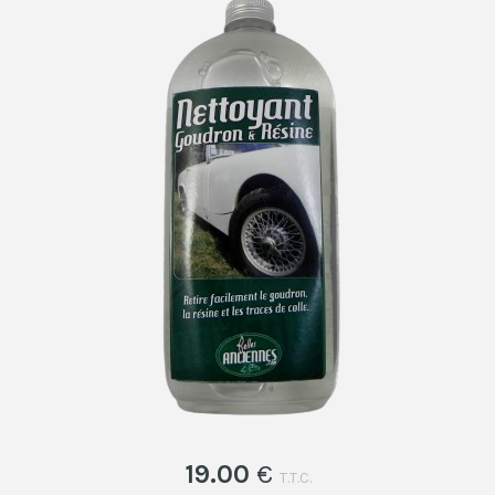
19
.00
€
T.T.C.