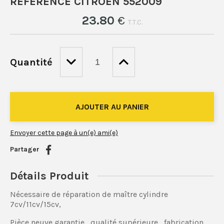
RÉFÉRENCE CITROËN 552009
23
.80
€
T.T.C.
Quantité
Envoyer cette page à un(e) ami(e)
Partager
Détails Produit
Nécessaire de réparation de maître cylindre
7cv/11cv/15cv,
Pièce neuve garantie , qualité supérieure , fabrication