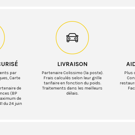
CURISÉ
LIVRAISON
AI
ents par
Partenaire Colissimo (la poste).
Plus 
ques, Carte
Frais calculés selon leur grille
Cons
tarifaire en fonction du poids.
restaur
rtenaire de
Traitements dans les meilleurs
Fac
ances (BP
délais.
maximum de
1 du 24 juin