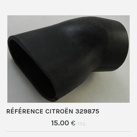
RÉFÉRENCE CITROËN 329875
15
.00
€
T.T.C.