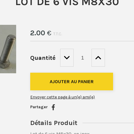
LOT DE 6 VIS M8X30
2
.00
€
T.T.C.
Quantité
Envoyer cette page à un(e) ami(e)
Partager
Détails Produit
Lot de 6 vis M8x30, en inox