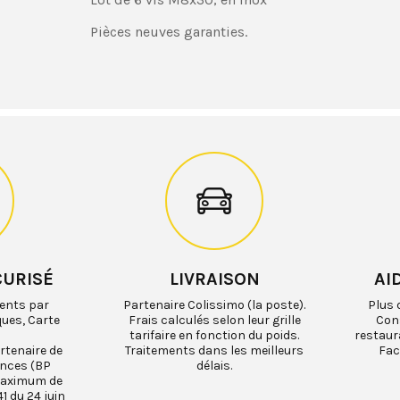
Pièces neuves garanties.
CURISÉ
LIVRAISON
AI
ents par
Partenaire Colissimo (la poste).
Plus 
ques, Carte
Frais calculés selon leur grille
Cons
tarifaire en fonction du poids.
restaur
rtenaire de
Traitements dans les meilleurs
Fac
ances (BP
délais.
maximum de
1 du 24 juin