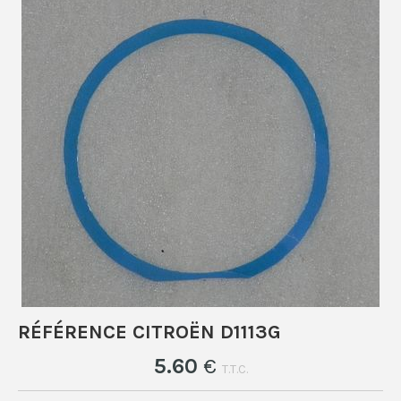
RÉFÉRENCE CITROËN D1113G
5
.60
€
T.T.C.