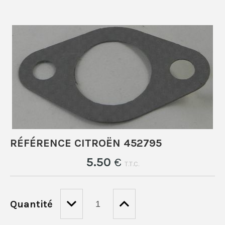
RÉFÉRENCE CITROËN 452795
5
.50
€
T.T.C.
Quantité