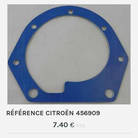
RÉFÉRENCE CITROËN 456909
7
.40
€
T.T.C.