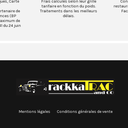
ques, Carte
Frais calculés selon leur grille
Cons
tarifaire en fonction du poids.
restaur
rtenaire de
Traitements dans les meilleurs
Fac
ances (BP
délais.
maximum de
1 du 24 juin
Mentions légales
Conditions générales de vente