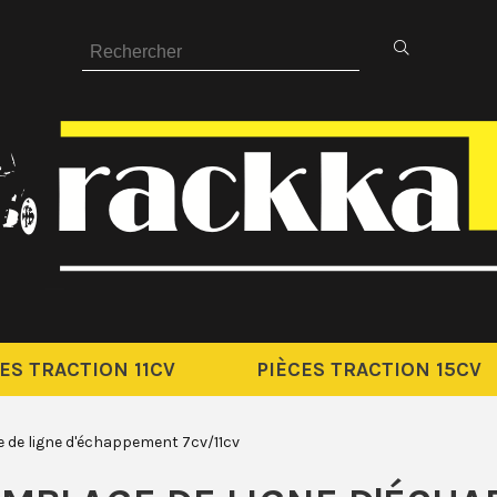
ES TRACTION 11CV
PIÈCES TRACTION 15CV
e de ligne d'échappement 7cv/11cv