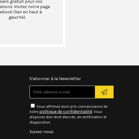
eils gratuit pour vos
ations. Visitez notre page
ebook (lien en haut à
gauche).
S'abonner à la Newsletter
Vous affirmez avoir pris connaissance de
politique de confidentialité
notre
. Vous
disposez d'un droit d'accès, de rectification et
d'opposition.
Suivez-nous