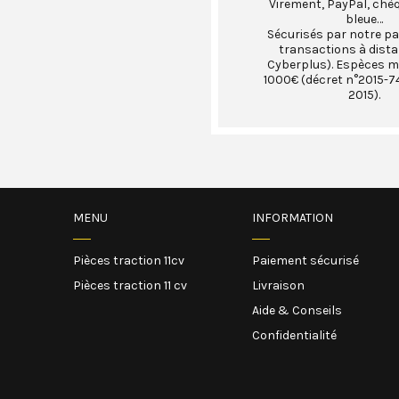
Virement, PayPal, chè
bleue…
Sécurisés par notre pa
transactions à dist
Cyberplus). Espèces 
1000€ (décret n°2015-74
2015).
MENU
INFORMATION
Pièces traction 11cv
Paiement sécurisé
Pièces traction 11 cv
Livraison
Aide & Conseils
Confidentialité