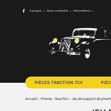
A propos
Nous contacter
Informations
PIÈCES TRACTION 7CV
PIÈC
Accueil
Phares - feux 11cv
Jeu de support de phar