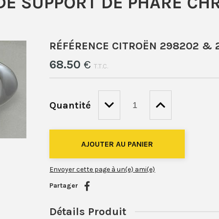
DE SUPPORT DE PHARE C
RÉFÉRENCE CITROËN 298202 & 
68
.50
€
T.T.C.
Quantité
Envoyer cette page à un(e) ami(e)
Partager
Détails Produit