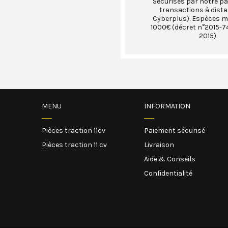
Sécurisés par notre pa
transactions à dist
Cyberplus). Espèces 
1000€ (décret n°2015-74
2015).
MENU
INFORMATION
Pièces traction 11cv
Paiement sécurisé
Pièces traction 11 cv
Livraison
Aide & Conseils
Confidentialité