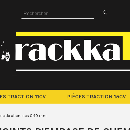
ES TRACTION 11CV
PIÈCES TRACTION 15CV
base de chemises 0.40 mm