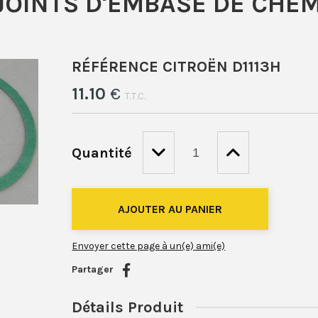
JOINTS D'EMBASE DE CHE
RÉFÉRENCE CITROËN D1113H
11
.10
€
T.T.C.
Quantité
Envoyer cette page à un(e) ami(e)
Partager
Détails Produit