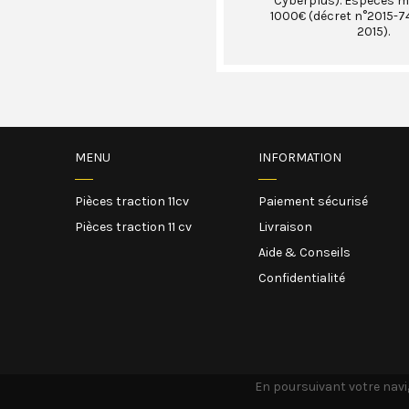
Cyberplus). Espèces 
1000€ (décret n°2015-74
2015).
MENU
INFORMATION
Pièces traction 11cv
Paiement sécurisé
Pièces traction 11 cv
Livraison
Aide & Conseils
Confidentialité
En poursuivant votre navig