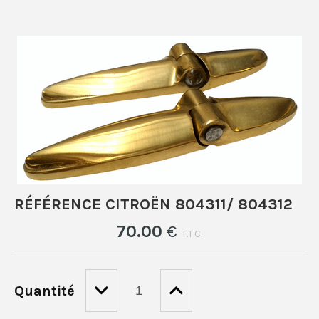
RÉFÉRENCE CITROËN 804311/ 804312
70
.00
€
T.T.C.
Quantité