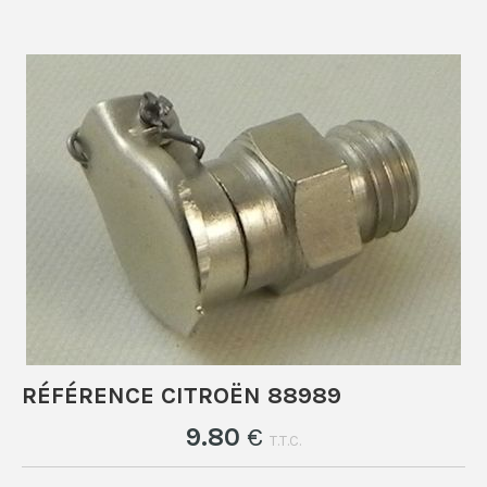
RÉFÉRENCE CITROËN 88989
9
.80
€
T.T.C.