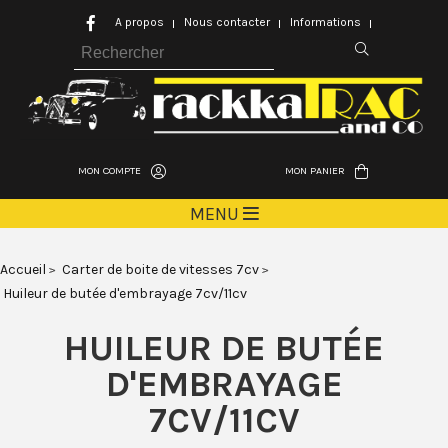
A propos
Nous contacter
Informations
MON COMPTE
MON PANIER
MENU
Accueil
Carter de boite de vitesses 7cv
Huileur de butée d'embrayage 7cv/11cv
HUILEUR DE BUTÉE
D'EMBRAYAGE
7CV/11CV