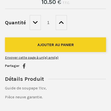
10
.50
€
T.T.C.
Quantité
Envoyer cette page à un(e) ami(e)
Partager
Détails Produit
Guide de soupape 11cv,
Pièce neuve garantie.