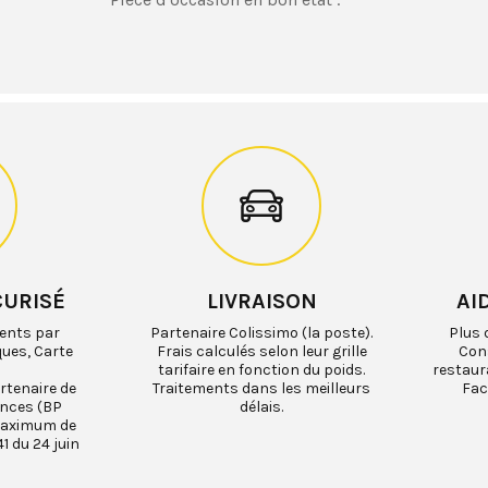
CURISÉ
LIVRAISON
AI
ents par
Partenaire Colissimo (la poste).
Plus 
ques, Carte
Frais calculés selon leur grille
Cons
tarifaire en fonction du poids.
restaur
rtenaire de
Traitements dans les meilleurs
Fac
ances (BP
délais.
maximum de
1 du 24 juin