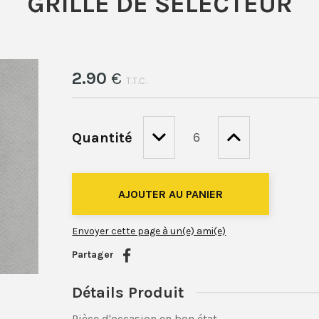
GRILLE DE SÉLECTEUR
2
.90
€
T.T.C.
Quantité
Envoyer cette page à un(e) ami(e)
Partager
Détails Produit
Pièce d'occasion en bon état .