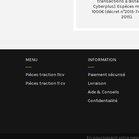
transactions à dist
Cyberplus). Espèces 
1000€ (décret n°2015-74
2015).
MENU
INFORMATION
Pièces traction 11cv
Paiement sécurisé
Pièces traction 11 cv
Livraison
Aide & Conseils
Confidentialité
En poursuivant votre navig