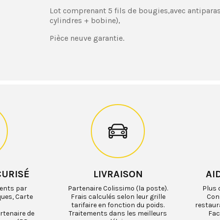
Lot comprenant 5 fils de bougies,avec antiparasi
cylindres + bobine),
Pièce neuve garantie.
CURISÉ
LIVRAISON
AI
ents par
Partenaire Colissimo (la poste).
Plus 
ques, Carte
Frais calculés selon leur grille
Cons
tarifaire en fonction du poids.
restaur
rtenaire de
Traitements dans les meilleurs
Fac