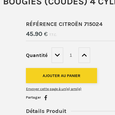
E BOUGIES (COUDÉS) 4 CY
RÉFÉRENCE CITROËN 715024
45
.90
€
T.T.C.
Quantité
Envoyer cette page à un(e) ami(e)
Partager
Détails Produit