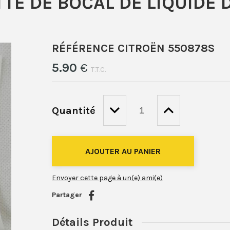
TE DE BOCAL DE LIQUIDE 
RÉFÉRENCE CITROËN 550878S
5
.90
€
T.T.C.
Quantité
Envoyer cette page à un(e) ami(e)
Partager
Détails Produit