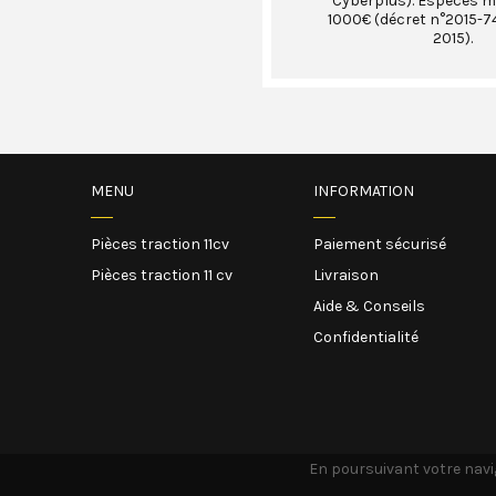
Cyberplus). Espèces 
1000€ (décret n°2015-74
2015).
MENU
INFORMATION
Pièces traction 11cv
Paiement sécurisé
Pièces traction 11 cv
Livraison
Aide & Conseils
Confidentialité
En poursuivant votre navig