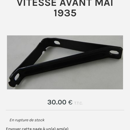
VITESSE AVANT MAI
1935
30
.00
€
T.T.C.
En rupture de stock
Envoyer cette page à un(e) ami(e)