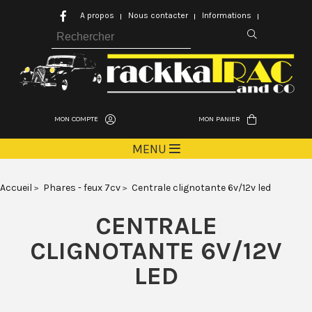
A propos
Nous contacter
Informations
MON COMPTE
MON PANIER
MENU
Accueil
Phares - feux 7cv
Centrale clignotante 6v/12v led
CENTRALE
CLIGNOTANTE 6V/12V
LED