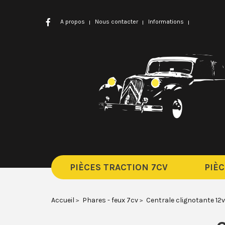
A propos
Nous contacter
Informations
PIÈCES TRACTION 7CV
PIÈC
Accueil
Phares - feux 7cv
Centrale clignotante 12v