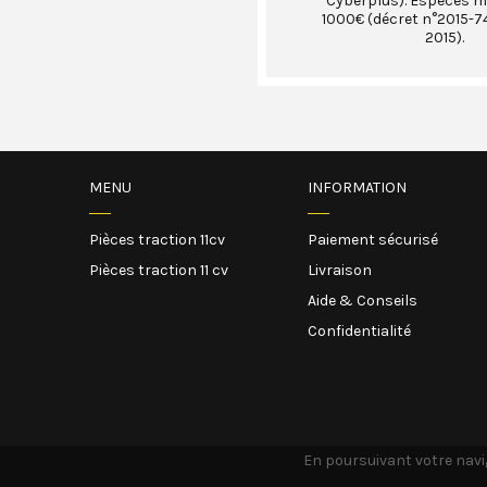
Cyberplus). Espèces 
1000€ (décret n°2015-74
2015).
MENU
INFORMATION
Pièces traction 11cv
Paiement sécurisé
Pièces traction 11 cv
Livraison
Aide & Conseils
Confidentialité
En poursuivant votre navig