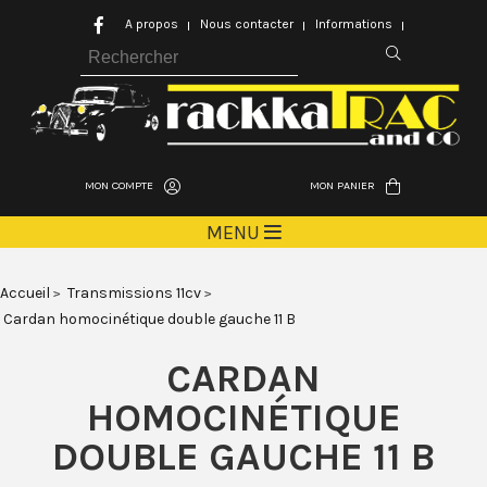
A propos
Nous contacter
Informations
MON COMPTE
MON PANIER
MENU
Accueil
Transmissions 11cv
Cardan homocinétique double gauche 11 B
CARDAN
HOMOCINÉTIQUE
DOUBLE GAUCHE 11 B