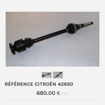
RÉFÉRENCE CITROËN 42650
680
.00
€
T.T.C.